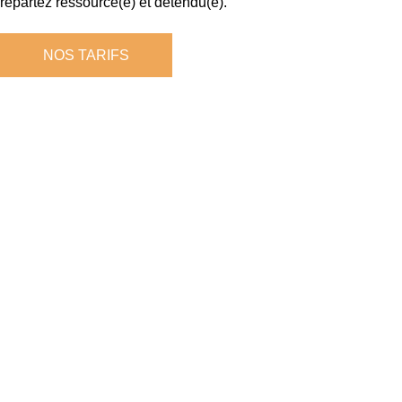
repartez ressourcé(e) et détendu(e).
NOS TARIFS