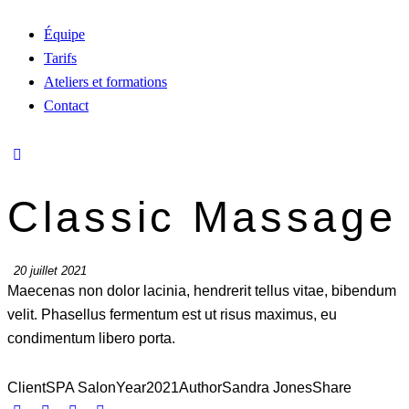
Équipe
Tarifs
Ateliers et formations
Contact
Classic Massage
20 juillet 2021
Maecenas non dolor lacinia, hendrerit tellus vitae, bibendum
velit. Phasellus fermentum est ut risus maximus, eu
condimentum libero porta.
Client
SPA Salon
Year
2021
Author
Sandra Jones
Share