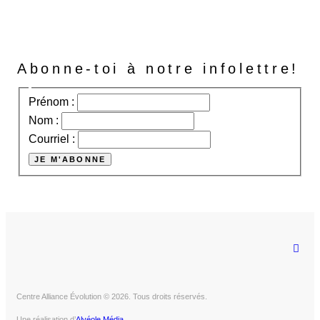
MASK
MASSAGE
BATH
Relaxation
Relaxation
Relaxation
Abonne-toi à notre infolettre!
Prénom :
Nom :
Courriel :
Centre Alliance Évolution © 2026. Tous droits réservés.
Une réalisation d’
Alvéole Média