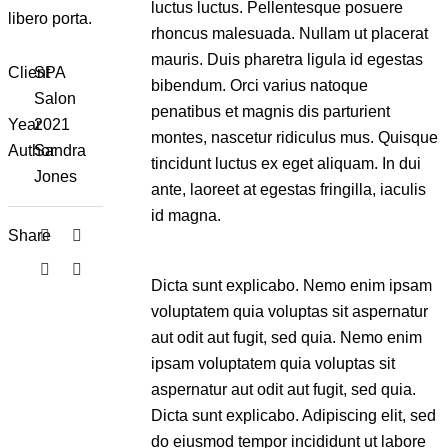
luctus luctus. Pellentesque posuere
libero porta.
rhoncus malesuada. Nullam ut placerat
mauris. Duis pharetra ligula id egestas
Client
SPA
bibendum. Orci varius natoque
Salon
penatibus et magnis dis parturient
Year
2021
montes, nascetur ridiculus mus. Quisque
Author
Sandra
tincidunt luctus ex eget aliquam. In dui
Jones
ante, laoreet at egestas fringilla, iaculis
id magna.
Share
Dicta sunt explicabo. Nemo enim ipsam
voluptatem quia voluptas sit aspernatur
aut odit aut fugit, sed quia. Nemo enim
ipsam voluptatem quia voluptas sit
aspernatur aut odit aut fugit, sed quia.
Dicta sunt explicabo. Adipiscing elit, sed
do eiusmod tempor incididunt ut labore