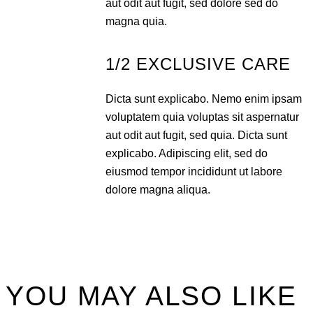
aut odit aut fugit, sed dolore sed do
magna quia.
1/2 EXCLUSIVE CARE
Dicta sunt explicabo. Nemo enim ipsam
voluptatem quia voluptas sit aspernatur
aut odit aut fugit, sed quia. Dicta sunt
explicabo. Adipiscing elit, sed do
eiusmod tempor incididunt ut labore
dolore magna aliqua.
HOT
YOU MAY ALSO LIKE
MOISTURIZING
STONE
RELAXI