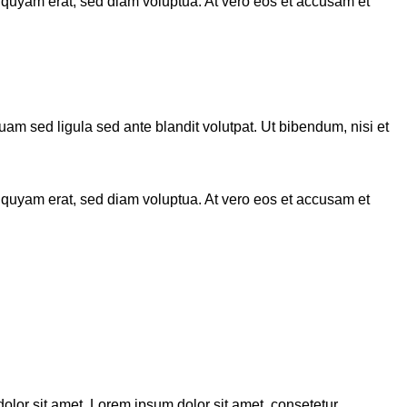
iquyam erat, sed diam voluptua. At vero eos et accusam et
 sed ligula sed ante blandit volutpat. Ut bibendum, nisi et
iquyam erat, sed diam voluptua. At vero eos et accusam et
olor sit amet. Lorem ipsum dolor sit amet, consetetur