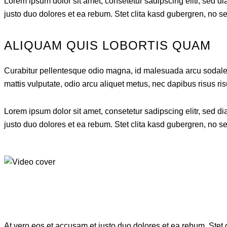
Lorem ipsum dolor sit amet, consetetur sadipscing elitr, sed 
justo duo dolores et ea rebum. Stet clita kasd gubergren, no s
ALIQUAM QUIS LOBORTIS QUAM
Curabitur pellentesque odio magna, id malesuada arcu sodales
mattis vulputate, odio arcu aliquet metus, nec dapibus risus ris
Lorem ipsum dolor sit amet, consetetur sadipscing elitr, sed 
justo duo dolores et ea rebum. Stet clita kasd gubergren, no s
At vero eos et accusam et justo duo dolores et ea rebum. Stet 